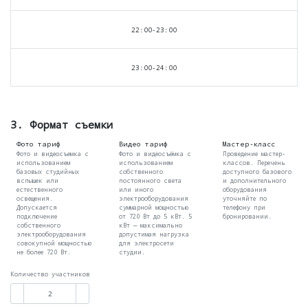
22:00-23:00
23:00-24:00
3. Формат съемки
Фото тариф
Видео тариф
Мастер-класс
Фото и видеосъемка с
Фото и видеосъёмка с
Проведение мастер-
использованием
использованием
классов. Перечень
базовых студийных
собственного
доступного базового
вспышек или
постоянного света
и дополнительного
естественного
или иного
оборудования
освещения.
электрооборудования
уточняйте по
Допускается
суммарной мощностью
телефону при
подключение
от 720 Вт до 5 кВт. 5
бронировании.
собственного
кВт — максимально
электрооборудования
допустимая нагрузка
совокупной мощностью
для электросети
не более 720 Вт.
студии.
Количество участников